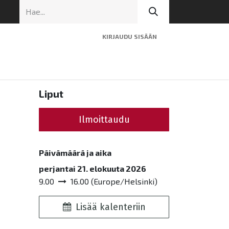
KIRJAUDU SISÄÄN
ninen tuki
Artikkelit
Yhteystiedot
Liput
Ilmoittaudu
Päivämäärä ja aika
perjantai 21. elokuuta 2026
9.00
16.00
(
Europe/Helsinki
)
Lisää kalenteriin