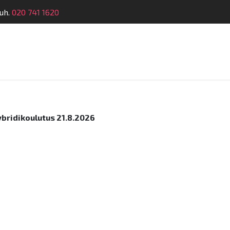
uh.
020 741 1620
telu
Koulutus
Laitehuolto
Dymatronic
Tek
bridikoulutus 21.8.2026