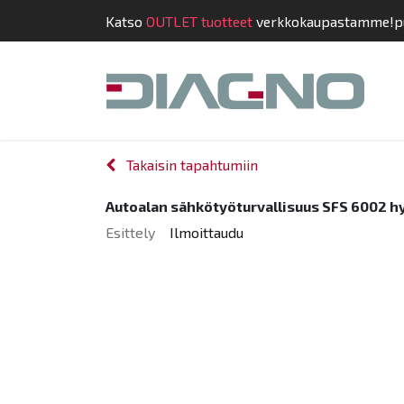
Katso
OUTLET tuotteet
verkkokaupastamme!
p
Kauppa
Suunnit
Takaisin tapahtumiin
Autoalan sähkötyöturvallisuus SFS 6002 hy
Esittely
Ilmoittaudu