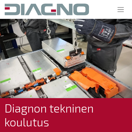
Diagnon tekninen
koulutus