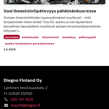
Uusi ilmastointipätevyys pähkinänkuoressa
Autojen ilmastointitöiden lupavaatimukset muuttuvat – mitä
korjaamoiden tulee tietää? Uusi EU-asetus ja sitä täydentävä
kansallinen lainsäädäntö muuttavat autojen ilmastointijärjestelmiin
liittyvien t...
asentaja
autohuolto
ilmastointi
koulutus
pätevyydet
uuden korjaamon perustaminen
2.4.2026
Diagno Finland Oy
Läntinen teollisuuskatu 2
FI-02920 ESPOO
020 741 1620
myynti@diagno.fi