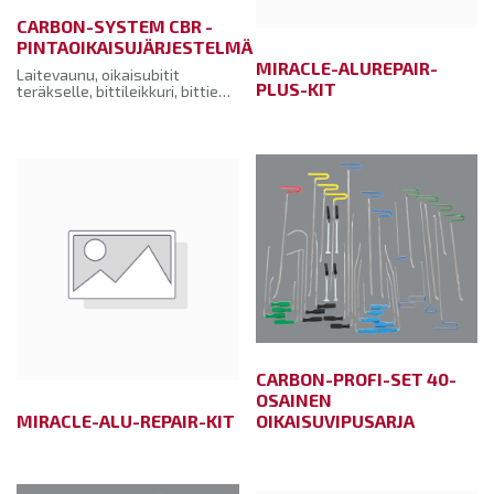
CARBON-SYSTEM CBR -
PINTAOIKAISUJÄRJESTELMÄ
MIRACLE-ALUREPAIR-
Laitevaunu, oikaisubitit
PLUS-KIT
teräkselle, bittileikkuri, bittien
hitsauslaite teräkselle,
teräsbittilajitelma,maalinpoistosarja,
Easy-, Lever-, Line- ja Strong-
Pullerit oikaisuun,
liimanappisarja Easy-Pullerille,
veto- ja oikaisuvasaroita.a.
CARBON-PROFI-SET 40-
OSAINEN
MIRACLE-ALU-REPAIR-KIT
OIKAISUVIPUSARJA