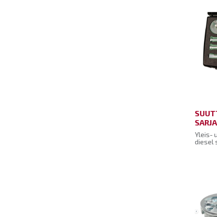
työkalut
Hylsytyökalut
Ruuvimeisselit ja
ruuvauskärjet
Silmukka- ja
kiintoavaimet
Pihdit- ja puristimet
Ulosvetimet
SUUT
Kulma-avaimet ja T-
SARJA
vääntimet
Yleis- 
Puhdistusharjat, viilat,
diesel 
Boschil
veitset ja sahat
Siemens
Tuotte
Taltat, tuurnat ja lastat
Vasarat ja lekat
Vääntöraudat
Muut käsityökalut