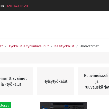
uh.
020 741 1620
telu
Koulutus
Laitehuolto
Dymatronic
Tek
et
Työkalut ja työkaluvaunut
Käsityökalut
Ulosvetimet
Ruuvimeisseli
menttiavaimet
Hylsytyökalut
ja
ja -työkalut
ruuvauskärje
stossa