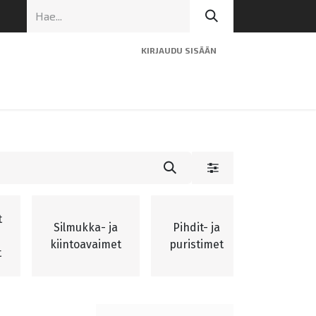
KIRJAUDU SISÄÄN
ninen tuki
Artikkelit
Yhteystiedot
t
Silmukka- ja
Pihdit- ja
Ulosvet
kiintoavaimet
puristimet
t