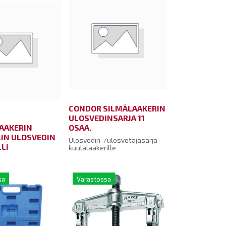
CONDOR SILMÄLAAKERIN
ULOSVEDINSARJA 11
AAKERIN
OSAA.
IN ULOSVEDIN
Ulosvedin-/ulosvetäjäsarja
LI
kuulalaakerille
sa
Varastossa