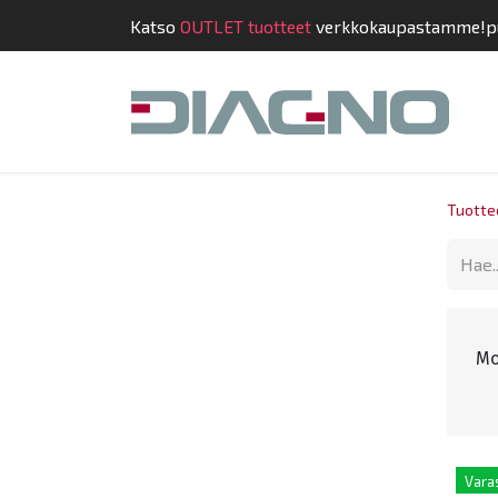
Katso
OUTLET tuotteet
verkkokaupastamme!
p
Kauppa
Suunnit
Tuotte
Kaikki tuotteet
Työkalut ja työkaluvaunut
Jarruhuolto
Korjaamopuristimet
Mo
Tunkit
Työkaluvaunut
Käsityökalut
Vara
Momenttiavaimet ja -