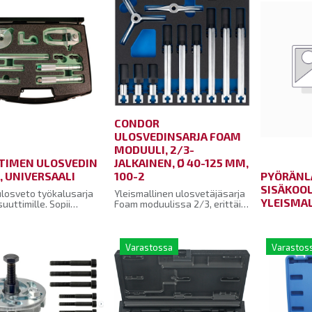
CONDOR
ULOSVEDINSARJA FOAM
MODUULI, 2/3-
TIMEN ULOSVEDIN
JALKAINEN, Ø 40-125 MM,
, UNIVERSAALI
100-2
PYÖRÄNL
SISÄKOOL
ulosveto työkalusarja
Yleismallinen ulosvetäjäsarja
YLEISMAL
suuttimille. Sopii
Foam moduulissa 2/3, erittäin
le, Delphille, Densolle,
tehokas, 2/3-jalkainen, ø 40-
ille. Outlet-tuote.
125 mm, 100-255 mm
en ovh 450€ alv 0%
Varastossa
Varastos