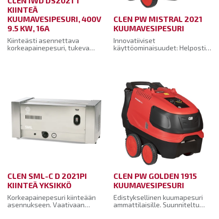
CLEN IWD DS2021 T
KIINTEÄ
KUUMAVESIPESURI, 400V
CLEN PW MISTRAL 2021
9.5 KW, 16A
KUUMAVESIPESURI
Kiinteästi asennettava
Innovatiiviset
korkeapainepesuri, tukeva
käyttöominaisuudet: Helposti
teräksinen runko ja RST-kuomu.
säädettävä portaaton
vesimäärä ja paine. Kompakti
muotoilu ja suuret pyörät
lisäävät liikkuvuutta.
Säädettävä korkeapaineinen
pesuaineen syöttö. Luotettava
ruostumattomasta teräksestä
valmistettu
vedenlämmitysboileri.
Keraaminen pohja boilerissa.
Tehokas kaksinkertainen 40
metrinen kattilateräs-kierukka.
Tarkka lähtevän veden
lämpötilan säätö
termostaatilla.
CLEN SML-C D 2021PI
CLEN PW GOLDEN 1915
KIINTEÄ YKSIKKÖ
KUUMAVESIPESURI
Korkeapainepesuri kiinteään
Edistyksellinen kuumapesuri
asennukseen. Vaativaan
ammattilaisille. Suunniteltu
ammattikäyttöön,
vaativaan maatalous- ja