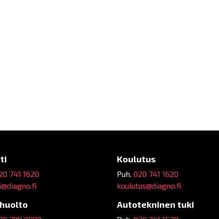
ti
Koulutus
20 741 1620
Puh.
020 741 1620
@diagno.fi
koulutus@diagno.fi
ehuolto
Autotekninen tuki