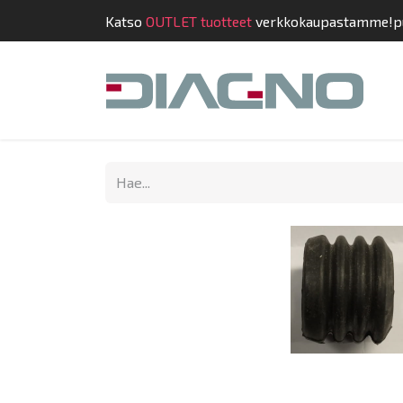
Katso
OUTLET tuotteet
verkkokaupastamme!
p
Kauppa
Suunnit