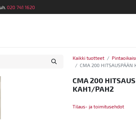
uh.
020 741 1620
telu
Koulutus
Laitehuolto
Dymatronic
Tek
Kaikki tuotteet
Pintaoikais
CMA 200 HITSAUSPÄÄN 
CMA 200 HITSAU
KAH1/PAH2
Tilaus- ja toimitusehdot