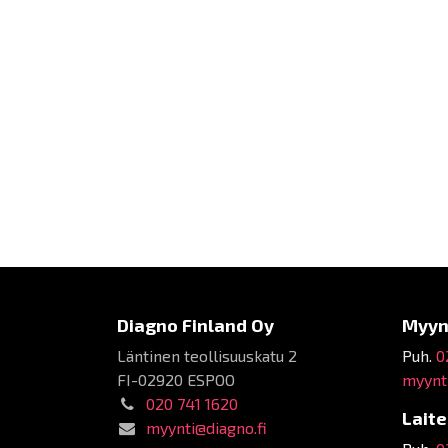
Diagno Finland Oy
Myyn
Läntinen teollisuuskatu 2
Puh.
0
FI-02920 ESPOO
myynti
020 741 1620
Lait
myynti@diagno.fi