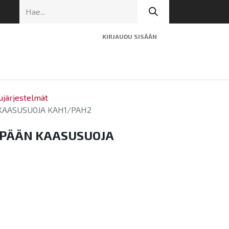
KIRJAUDU SISÄÄN
ninen tuki
Artikkelit
Yhteystiedot
ujärjestelmät
KAASUSUOJA KAH1/PAH2
SPÄÄN KAASUSUOJA