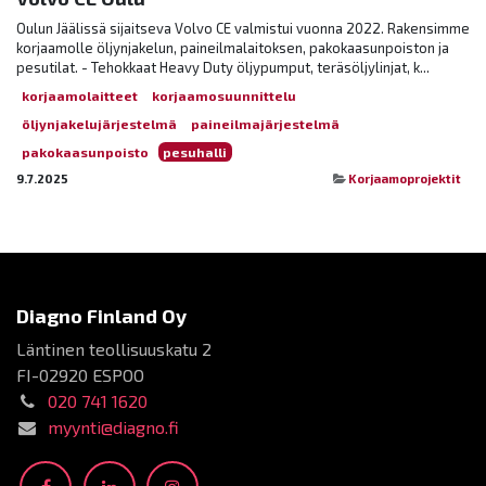
Oulun Jäälissä sijaitseva Volvo CE valmistui vuonna 2022. Rakensimme
korjaamolle öljynjakelun, paineilmalaitoksen, pakokaasunpoiston ja
pesutilat. - Tehokkaat Heavy Duty öljypumput, teräsöljylinjat, k...
korjaamolaitteet
korjaamosuunnittelu
öljynjakelujärjestelmä
paineilmajärjestelmä
pakokaasunpoisto
pesuhalli
9.7.2025
Korjaamoprojektit
Diagno Finland Oy
Läntinen teollisuuskatu 2
FI-02920 ESPOO
020 741 1620
myynti@diagno.fi