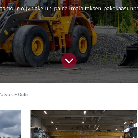
amolle öljynjakelun, paineilmalaitoksen, pakokaasunpoi
Volvo CE Oulu