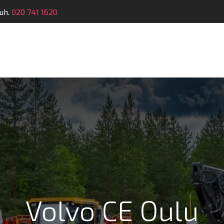
uh.
020 741 1620
telu
Koulutus
Laitehuolto
Dymatronic
Tek
Volvo CE Oulu