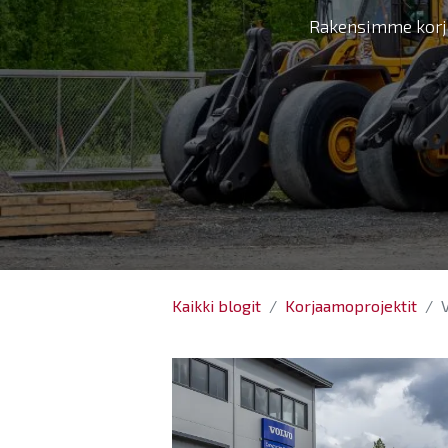
Rakensimme korja
Kaikki blogit
Korjaamoprojektit