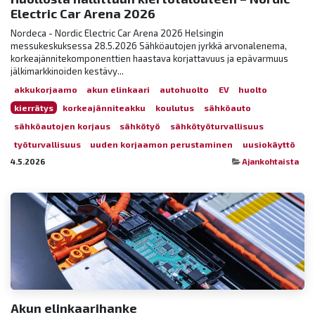
Electric Car Arena 2026
Nordeca - Nordic Electric Car Arena 2026 Helsingin
messukeskuksessa 28.5.2026 Sähköautojen jyrkkä arvonalenema,
korkeajännitekomponenttien haastava korjattavuus ja epävarmuus
jälkimarkkinoiden kestävy...
akkukorjaamo
akun elinkaari
autohuolto
EV
huolto
kierrätys
korkeajänniteakku
koulutus
sähköauto
sähköautojen korjaus
sähkötyö
sähkötyöturvallisuus
työturvallisuus
uuden korjaamon perustaminen
uusiokäyttö
4.5.2026
Ajankohtaista
Akun elinkaarihanke