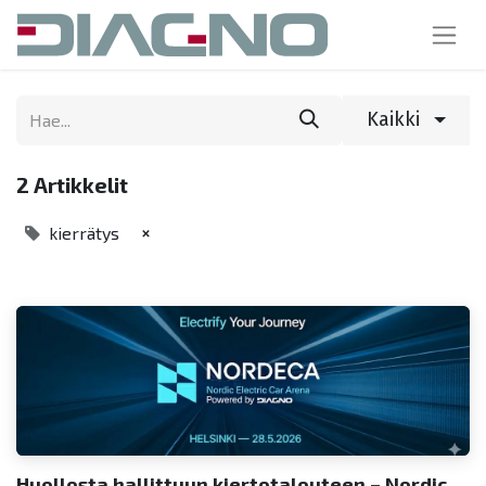
Kaikki
2 Artikkelit
×
kierrätys
Huollosta hallittuun kiertotalouteen – Nordic