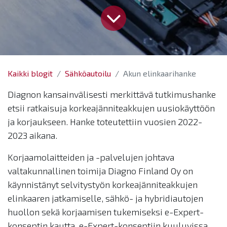
Kaikki blogit
Sähköautoilu
Akun elinkaarihanke
Diagnon kansainvälisesti merkittävä tutkimushanke
etsii ratkaisuja korkeajänniteakkujen uusiokäyttöön
ja korjaukseen. Hanke toteutettiin vuosien 2022-
2023 aikana.
Korjaamolaitteiden ja -palvelujen johtava
valtakunnallinen toimija Diagno Finland Oy on
käynnistänyt selvitystyön korkeajänniteakkujen
elinkaaren jatkamiselle, sähkö- ja hybridiautojen
huollon sekä korjaamisen tukemiseksi e-Expert-
konseptin kautta. e-Expert-konseptiin kuuluvissa