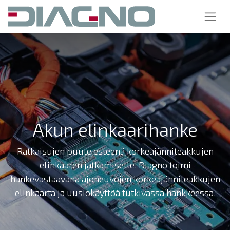
Akun elinkaarihanke
Ratkaisujen puute esteenä korkeajänniteakkujen
elinkaaren jatkamiselle. Diagno toimi
hankevastaavana ajoneuvojen korkeajänniteakkujen
elinkaarta ja uusiokäyttöä tutkivassa hankkeessa.