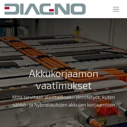
Akkukorjaamon
vaatimukset
Mitä tarvitaan aloittaakseen jännitetyöt, kuten
sähkö- ja hybridiautojen akkujen korjaamisen