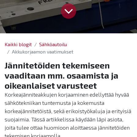
Kaikki blogit
Sähköautoilu
Akkukorjaamon vaatimukset
Jännitetöiden tekemiseen
vaaditaan mm. osaamista ja
oikeanlaiset varusteet
Korkeajänniteakkujen korjaaminen edellyttää hyvää
sähkötekniikan tuntemusta ja kokemusta
korkeajännitetöistä, sekä erikoistyökaluja ja erityisiä
suojaimia. Tässä artikkelissa käydään läpi asiota,
joita tulee ottaa huomioon aloittaessa jännitetöiden
tekemisen korjaamolla.