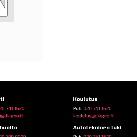
ti
Koulutus
20 741 1620
Puh.
020 741 1620
@diagno.fi
koulutus@diagno.fi
ehuolto
Autotekninen tuki
20 789 0990
Puh.
020 741 1629