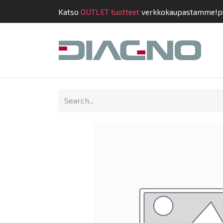
Katso
OUTLET tuotteet
verkkokaupastamme!
p
Shop