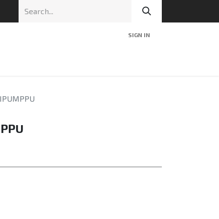
SIGN IN
nic
Tekninen tuki
Blog
Yhteys
SIPUMPPU
MPPU