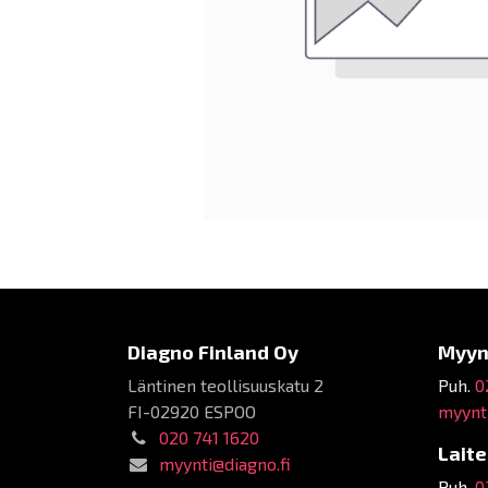
Diagno Finland Oy
Myyn
Läntinen teollisuuskatu 2
Puh.
0
FI-02920 ESPOO
myynti
020 741 1620
Lait
myynti@diagno.fi
Puh.
0