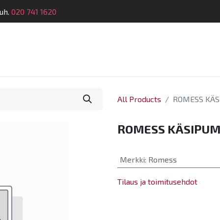
uh.
020 741 1620
Suunnittelu
Koulutus
Laitehuolto
Dymatro
All Products
ROMESS KÄ
ROMESS KÄSIPU
Merkki
:
Romess
Tilaus ja toimitusehdot