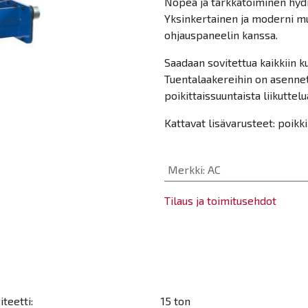
Nopea ja tarkkatoiminen hydr
Yksinkertainen ja moderni mu
ohjauspaneelin kanssa.
Saadaan sovitettua kaikkiin k
Tuentalaakereihin on asennet
poikittaissuuntaista liikuttelu
Kattavat lisävarusteet: poikkip
Merkki
:
AC
Tilaus ja toimitusehdot
teetti:
15 ton