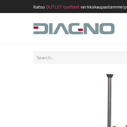
Katso
OUTLET tuotteet
verkkokaupastamme!
p
Shop