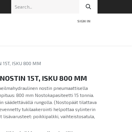
SIGN IN
nic
Tekninen tuki
Blog
Yhteys
N 15T, ISKU 800 MM
UNOSTIN 15T, ISKU 800 MM
neilmahydraulinen nostin pneumaattisella
kunpituus: 800 mm Nostokapasiteetti 15 tonnia.
hin säädettävällä rungolla. (Nostopäät tilattava
vennetty tukilaakerointi helpottaa sylinterin
at lisävarusteet: poikkipalkki, vaihteistosatula,