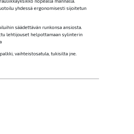
auliikkayksikkö nopealla männällä.
otoilu yhdessä ergonomisesti sijoitetun
uiluihin säädettävän runkonsa ansiosta.
tu lehtijouset helpottamaan sylinterin
a
alkki, vaihteistosatula, tukisilta jne.