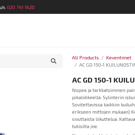
uh.
020 741 1620
Suunnittelu
Koulutus
Laitehuolto
Dymatro
All Products
Keventimet
AC GD 150-1 KUILUNOSTI
AC GD 150-1 KUIL
Nopea ja tarkkatoiminen pai
pikaliikkeellä. Sylinterin is
Sovitettavissa kaikkiin kuilui
erikseen mittojen mukaan) Ke
sivuttaista liikuttelua. Kattav
tukisilta jne.