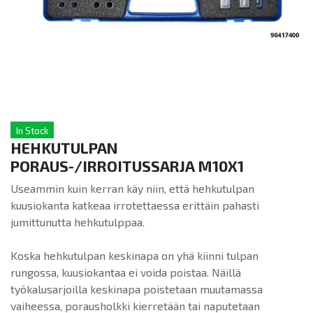
In Stock
HEHKUTULPAN
PORAUS-/IRROITUSSARJA M10X1
Useammin kuin kerran käy niin, että hehkutulpan
kuusiokanta katkeaa irrotettaessa erittäin pahasti
jumittunutta hehkutulppaa.
Koska hehkutulpan keskinapa on yhä kiinni tulpan
rungossa, kuusiokantaa ei voida poistaa. Näillä
työkalusarjoilla keskinapa poistetaan muutamassa
vaiheessa, porausholkki kierretään tai naputetaan