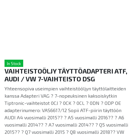
In Stock
VAIHTEISTOÖLJY TÄYTTÖADAPTERI ATF,
AUDI / VW 7-VAIHTEISTO DSG
Yhteensopiva useimpien vaihteistööljyn täyttölaitteiden
kanssa Adapteri VAG ? 7-nopeuksinen kaksoiskytkin
Tiptronic-vaihteistot 0CJ ? 0CK ? 0CL ? 0DN ? ODP OE
adapterinumero: VAS6617/12 Sopii ATF-piirin täyttöön
AUDI A4 vuosimalli 2015?? ? A5 vuosimalli 2016?? ? A6
vuosimalli 2014?? ? A7 vuosimalli 2014?? ? Q5 vuosimalli
2015?? ? Q7 vuosimalli 2015 ? Q8 vuosimalli 2018?? VW