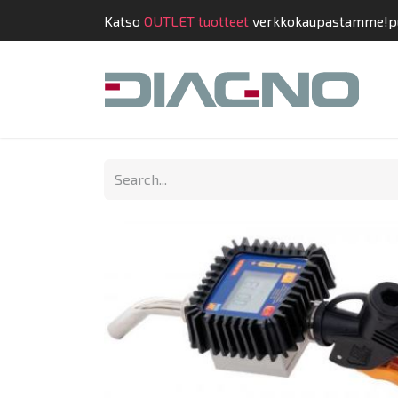
Katso
OUTLET tuotteet
verkkokaupastamme!
p
Shop