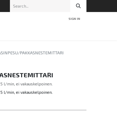
SIGN IN
nic
Tekninen tuki
Blog
Yhteys
ASINPESU/PAKKASNESTEMITTARI
ASNESTEMITTARI
5 l/min, ei vakauskelpoinen.
5 l/min, ei vakauskelpoinen.