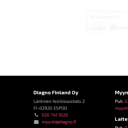
Diagno Finland Oy
Myyn
Läntinen teollisuuskatu 2
Puh.
0
FI-02920 ESPOO
myynti
020 741 1620
Lait
myynti@diagno.fi
Puh.
0