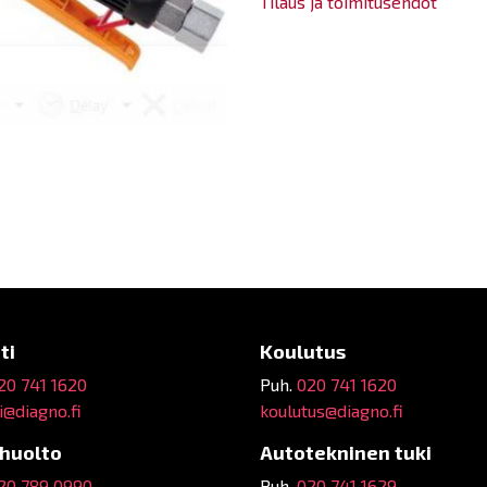
Tilaus ja toimitusehdot
ti
Koulutus
20 741 1620
Puh.
020 741 1620
@diagno.fi
koulutus@diagno.fi
ehuolto
Autotekninen tuki
20 789 0990
Puh.
020 741 1629