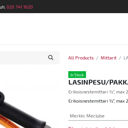
uh.
020 741 1620
Suunnittelu
Koulutus
Laitehuolto
Dymatro
All Products
Mittarit
L
In Stock
LASINPESU/PAKK
Erikoisnestemittari ½", max 2
Erikoisnestemittari ½", max 2
Merkki
:
Meclube