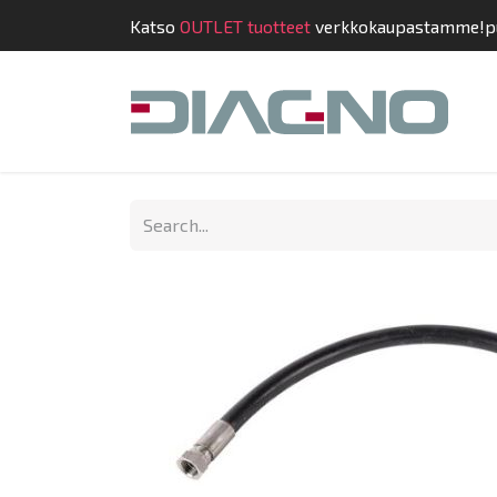
Katso
OUTLET tuotteet
verkkokaupastamme!
p
Shop