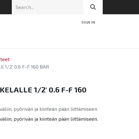
SIGN IN
nic
Tekninen tuki
Blog
Yhteys
steet
 1/2' 0.6 F-F 160 BAR
ELALLE 1/2' 0.6 F-F 160
 väliin, pyörivän ja kiinteän pään liittämiseen.
 väliin, pyörivän ja kiinteän pään liittämiseen.