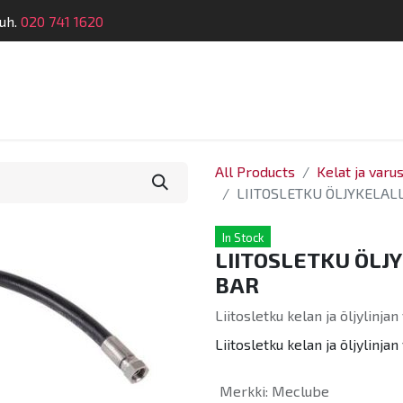
uh.
020 741 1620
Suunnittelu
Koulutus
Laitehuolto
Dymatro
All Products
Kelat ja varu
LIITOSLETKU ÖLJYKELALLE
In Stock
LIITOSLETKU ÖLJYK
BAR
Liitosletku kelan ja öljylinjan
Liitosletku kelan ja öljylinjan
Merkki
:
Meclube