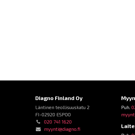
Diagno Finland Oy
Myyn
Läntinen teollisuuskatu 2
Puh.
0
FI-02920 ESPOO
myynti
020 741 1620
Lait
myynti@diagno.fi