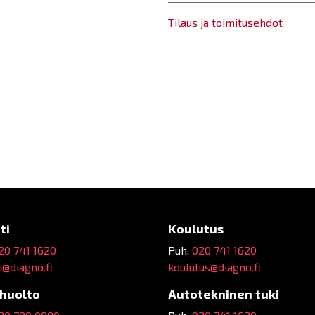
Tilaus ja toimitusehdot
ti
Koulutus
20 741 1620
Puh.
020 741 1620
@diagno.fi
koulutus@diagno.fi
ehuolto
Autotekninen tuki