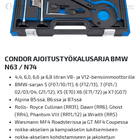
CONDOR AJOITUSTYÖKALUSARJA BMW
N63 / N74
4,4, 6,0, 6,6 ja 6,8 litran V8- ja V12-bensiinimoottorille
BMW-sarjan 5 (F07/10/11), 6 (F12/13), 7 (F01/)
02/03/04, G11/12), X5 (E70) X6 (E71/72) ja X7 (G07)
Alpina B5:ssä, B6:ssa ja B7:ssä
Rolls- Royce Cullinan (RR31), Dawn (RR6), Ghost
(RR4), Phantom VIII (RR11/12) ja Wraith (RR5)
Wiesmann MF4 Roadsterissa ja GT MF4 Coupessa
nokka-akselien ja kampiakselin lukitsemiseen
nokka-akselien kohdistamiseen ja jakoketjun