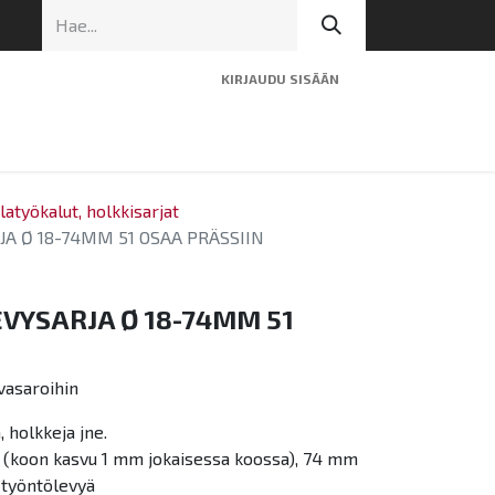
KIRJAUDU SISÄÄN
ninen tuki
Artikkelit
Yhteystiedot
latyökalut, holkkisarjat
A Ø 18-74MM 51 OSAA PRÄSSIIN
VYSARJA Ø 18-74MM 51
vasaroihin
, holkkeja jne.
m (koon kasvu 1 mm jokaisessa koossa), 74 mm
2 työntölevyä