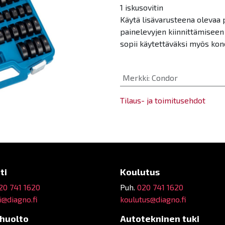
1 iskusovitin
Käytä lisävarusteena olevaa 
painelevyjen kiinnittämiseen
sopii käytettäväksi myös ko
Merkki
:
Condor
Tilaus- ja toimitusehdot
ti
Koulutus
20 741 1620
Puh.
020 741 1620
@diagno.fi
koulutus@diagno.fi
ehuolto
Autotekninen tuki