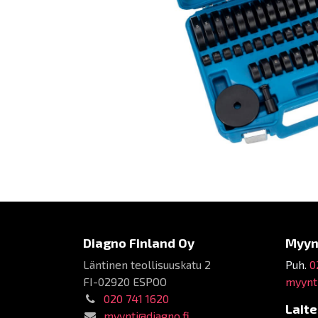
Diagno Finland Oy
Myyn
Läntinen teollisuuskatu 2
Puh.
0
FI-02920 ESPOO
myynti
020 741 1620
Lait
myynti@diagno.fi