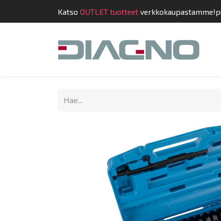
Katso
OUTLET tuotteet
verkkokaupastamme!
p
Kauppa
Suunnit