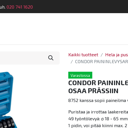
uh.
020 741 1620
telu
Koulutus
Laitehuolto
Dymatronic
Tek
Kaikki tuotteet
Hela ja pus
CONDOR PAININLEVYSARJ
Varastossa
CONDOR PAININLE
OSAA PRÄSSIIN
8752 kanssa sopii paineilma 
Puristaa ja irrottaa laakereita
49 työntölevyä: ø 18 - 65 m
1 pidin, voi pitää kiinni max. 