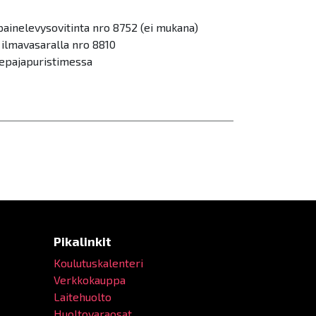
painelevysovitinta nro 8752 (ei mukana)
 ilmavasaralla nro 8810
nepajapuristimessa
Pikalinkit
Koulutuskalenteri
Verkkokauppa
Laitehuolto
Huoltovaraosat