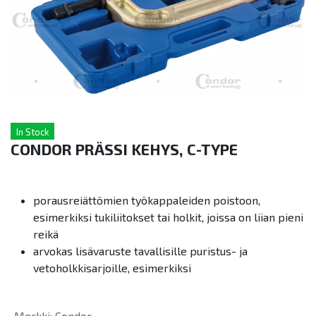
In Stock
CONDOR PRÄSSI KEHYS, C-TYPE
porausreiättömien työkappaleiden poistoon,
esimerkiksi tukiliitokset tai holkit, joissa on liian pieni
reikä
arvokas lisävaruste tavallisille puristus- ja
vetoholkkisarjoille, esimerkiksi
Merkki
:
Condor