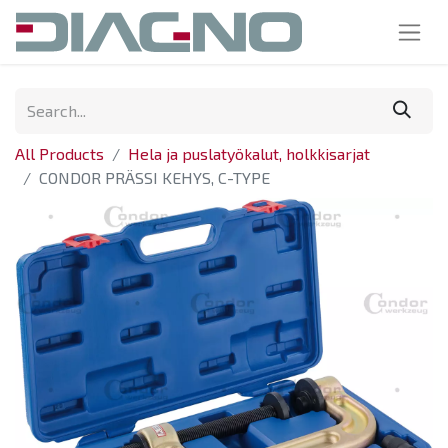
All Products
Hela ja puslatyökalut, holkkisarjat
CONDOR PRÄSSI KEHYS, C-TYPE