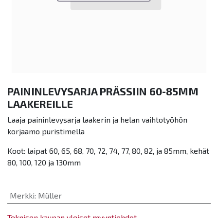
PAININLEVYSARJA PRÄSSIIN 60-85MM
LAAKEREILLE
Laaja paininlevysarja laakerin ja helan vaihtotyöhön
korjaamo puristimella
Koot: laipat 60, 65, 68, 70, 72, 74, 77, 80, 82, ja 85mm, kehät
80, 100, 120 ja 130mm
Merkki
:
Müller
Teknisen kaupan yleiset myyntiehdot