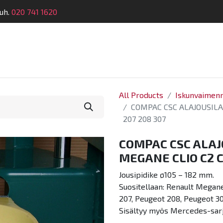
uh.
020 741 1620
Suunnittelu
Koulutus
Laitehuolto
Dymatro
All Products
Iskunvaimenni
COMPAC CSC ALAJOUSILA
207 208 307
COMPAC CSC ALA
MEGANE CLIO C2 C
Jousipidike ø105 – 182 mm.
Suositellaan: Renault Megane,
207, Peugeot 208, Peugeot 307
Sisältyy myös Mercedes-sar