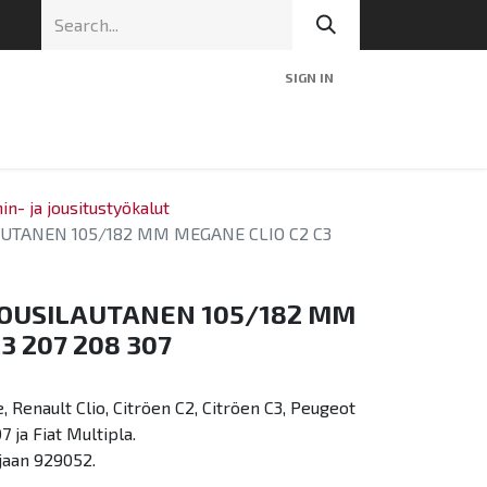
SIGN IN
nic
Tekninen tuki
Blog
Yhteys
n- ja jousitustyökalut
UTANEN 105/182 MM MEGANE CLIO C2 C3
JOUSILAUTANEN 105/182 MM
3 207 208 307
 Renault Clio, Citröen C2, Citröen C3, Peugeot
 ja Fiat Multipla.
jaan 929052.