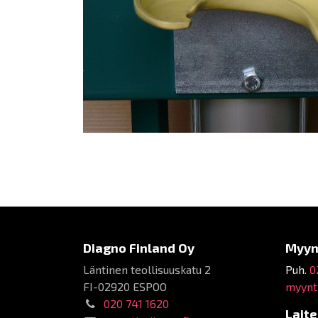
Diagno Finland Oy
Myyn
Läntinen teollisuuskatu 2
Puh.
0
FI-02920 ESPOO
myynti
020 741 1620
Lait