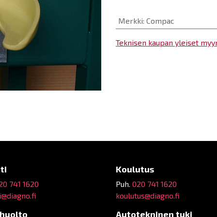
Merkki
:
Compac
Teknisen kaupan yleiset myy
ti
Koulutus
20 741 1620
Puh.
020 741 1620
@diagno.fi
koulutus@diagno.fi
ehuolto
Autotekninen tuki