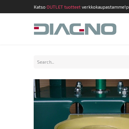
Katso
OUTLET tuotteet
verkkokaupastamme!
p
Shop