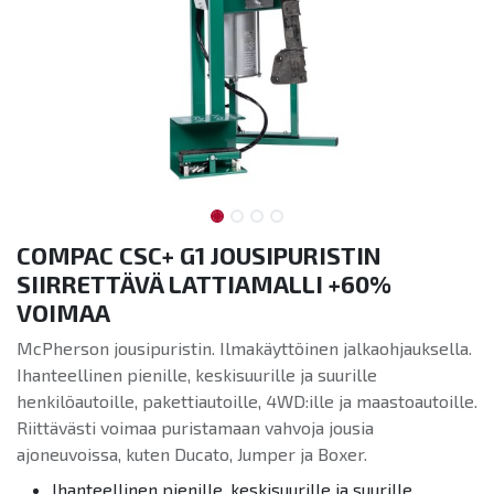
COMPAC CSC+ G1 JOUSIPURISTIN
SIIRRETTÄVÄ LATTIAMALLI +60%
VOIMAA
McPherson jousipuristin. Ilmakäyttöinen jalkaohjauksella.
Ihanteellinen pienille, keskisuurille ja suurille
henkilöautoille, pakettiautoille, 4WD:ille ja maastoautoille.
Riittävästi voimaa puristamaan vahvoja jousia
ajoneuvoissa, kuten Ducato, Jumper ja Boxer.
Ihanteellinen pienille, keskisuurille ja suurille