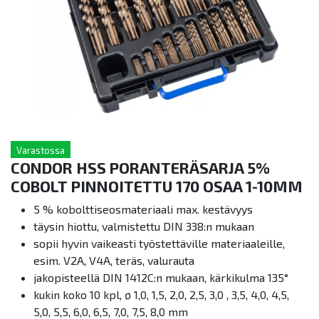
Varastossa
CONDOR HSS PORANTERÄSARJA 5%
COBOLT PINNOITETTU 170 OSAA 1-10MM
5 % kobolttiseosmateriaali max. kestävyys
täysin hiottu, valmistettu DIN 338:n mukaan
sopii hyvin vaikeasti työstettäville materiaaleille,
esim. V2A, V4A, teräs, valurauta
jakopisteellä DIN 1412C:n mukaan, kärkikulma 135°
kukin koko 10 kpl, ø 1,0, 1,5, 2,0, 2,5, 3,0 , 3,5, 4,0, 4,5,
5,0, 5,5, 6,0, 6,5, 7,0, 7,5, 8,0 mm