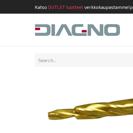
Katso
OUTLET tuotteet
verkkokaupastamme!
p
Shop