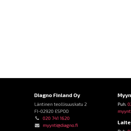
Diagno Finland Oy
Myyn
Läntinen teollisuuskatu 2
Puh.
0
FI-02920 ESPOO
myynti
020 741 1620
Lait
myynti@diagno.fi