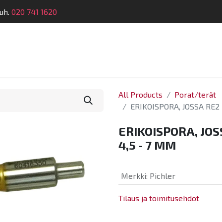
uh.
020 741 1620
Suunnittelu
Koulutus
Laitehuolto
Dymatro
All Products
Porat/terät
ERIKOISPORA, JOSSA RE2 
ERIKOISPORA, JOS
4,5 - 7 MM
Merkki
:
Pichler
Tilaus ja toimitusehdot