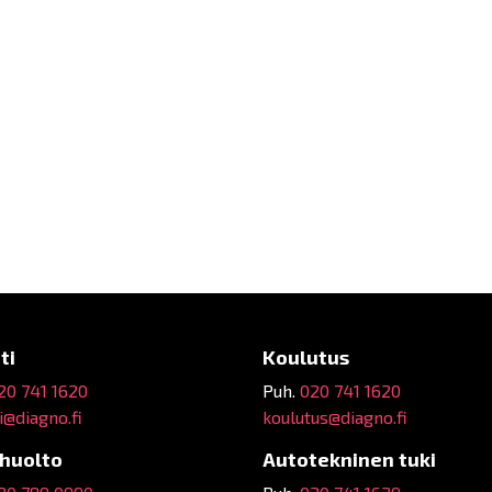
ti
Koulutus
20 741 1620
Puh.
020 741 1620
@diagno.fi
koulutus@diagno.fi
ehuolto
Autotekninen tuki