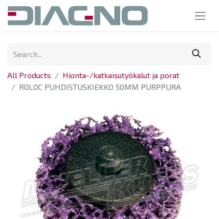
All Products
Hionta-/katkaisutyökalut ja porat
ROLOC PUHDISTUSKIEKKO 50MM PURPPURA