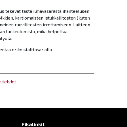
tuus tekevät tästä ilmavasarasta ihanteellisen
lkkien, kartiomaisten istukkaliitosten (kuten
neiden ruuviliitosten irrottamiseen. Laitteen
an tunkeutumista, mikä helpottaa
työtä.
ntaa erikoistalttasarjalla
ntiehdot
Pikalinkit