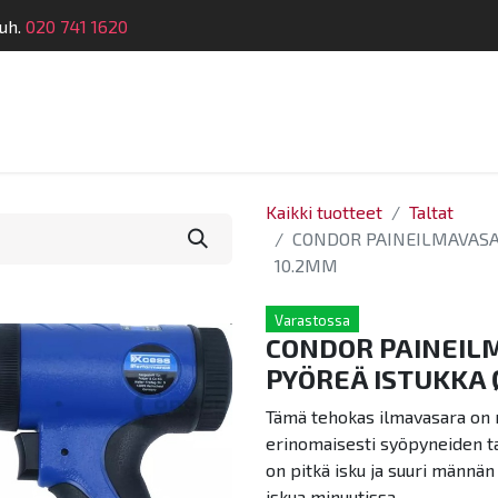
uh.
020 741 1620
telu
Koulutus
Laitehuolto
Dymatronic
Tek
Kaikki tuotteet
Taltat
CONDOR PAINEILMAVASA
10.2MM
Varastossa
CONDOR PAINEIL
PYÖREÄ ISTUKKA 
Tämä tehokas ilmavasara on m
erinomaisesti syöpyneiden ta
on pitkä isku ja suuri männän 
iskua minuutissa.