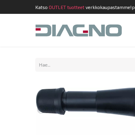
Katso
OUTLET tuotteet
verkkokaupastamme!
p
Kauppa
Suunnit