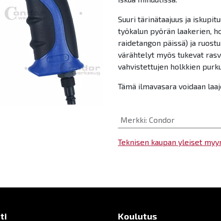
Suuri tärinätaajuus ja iskupi
työkalun pyörän laakerien, ho
raidetangon päissä) ja ruostu
värähtelyt myös tukevat rasv
vahvistettujen holkkien purku
Tämä ilmavasara voidaan laaje
Merkki
:
Condor
Teknisen kaupan yleiset myy
ti
Koulutus