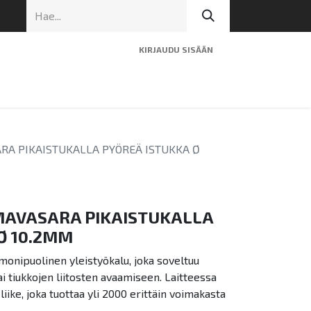
KIRJAUDU SISÄÄN
ninen tuki
Artikkelit
Yhteystiedot
RA PIKAISTUKALLA PYÖREÄ ISTUKKA Ø
MAVASARA PIKAISTUKALLA
Ø 10.2MM
onipuolinen yleistyökalu, joka soveltuu
i tiukkojen liitosten avaamiseen. Laitteessa
liike, joka tuottaa yli 2000 erittäin voimakasta