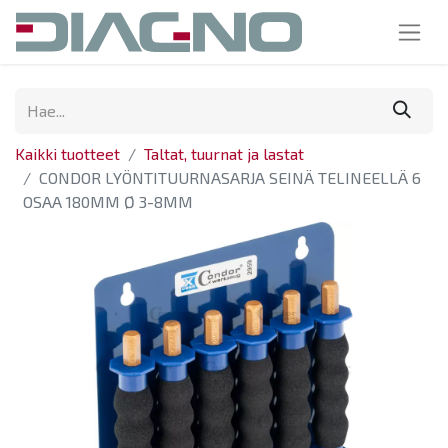
Kaikki tuotteet
Taltat, tuurnat ja lastat
CONDOR LYÖNTITUURNASARJA SEINÄ TELINEELLÄ 6
OSAA 180MM Ø 3-8MM