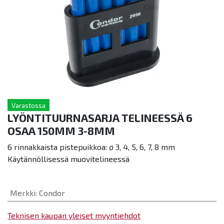
Varastossa
LYÖNTITUURNASARJA TELINEESSÄ 6
OSAA 150MM 3-8MM
6 rinnakkaista pistepuikkoa: ø 3, 4, 5, 6, 7, 8 mm
K
äytännöllisessä muovitelineessä
Merkki
:
Condor
Teknisen kaupan yleiset myyntiehdot