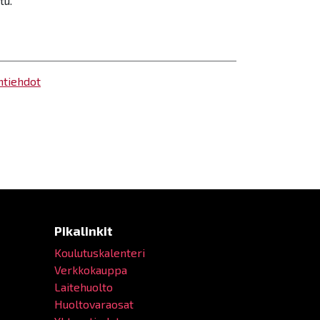
tu.
ntiehdot
Pikalinkit
Koulutuskalenteri
Verkkokauppa
Laitehuolto
Huoltovaraosat