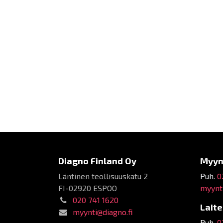
Diagno Finland Oy
Myyn
Läntinen teollisuuskatu 2
Puh.
0
FI-02920 ESPOO
myynti
020 741 1620
Lait
myynti@diagno.fi
Puh.
0