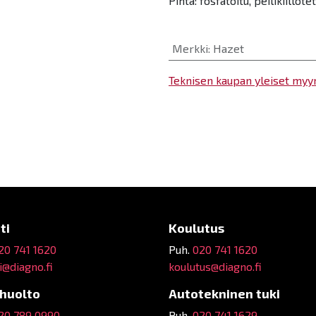
Pinta: fosfatoitu, peilikiillotet
Merkki
:
Hazet
Teknisen kaupan yleiset myy
ti
Koulutus
20 741 1620
Puh.
020 741 1620
@diagno.fi
koulutus@diagno.fi
ehuolto
Autotekninen tuki
20 789 0990
Puh.
020 741 1629