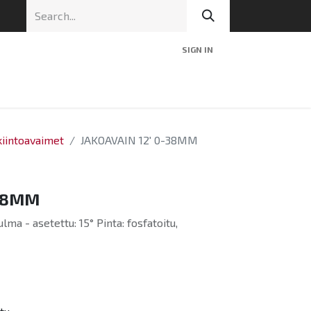
SIGN IN
nic
Tekninen tuki
Blog
Yhteys
kiintoavaimet
JAKOAVAIN 12' 0-38MM
-38MM
ma - asetettu: 15° Pinta: fosfatoitu,