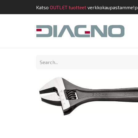
Katso
OUTLET tuotteet
verkkokaupastamme!
p
Shop