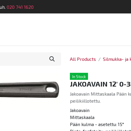
uh.
020 741 1620
Suunnittelu
Koulutus
Laitehuolto
Dymatro
All Products
Silmukka- ja 
In Stock
JAKOAVAIN 12' 0
Jakoavain Mittaskaala Pään kul
peilikiillotettu.
Jakoavain
Mittaskaala
Pään kulma - asetettu: 15°