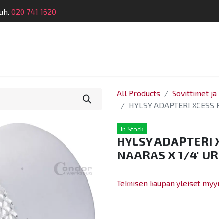
uh.
020 741 1620
Suunnittelu
Koulutus
Laitehuolto
Dymatro
All Products
Sovittimet j
HYLSY ADAPTERI XCESS 
In Stock
HYLSY ADAPTERI 
NAARAS X 1/4' U
Teknisen kaupan yleiset myy