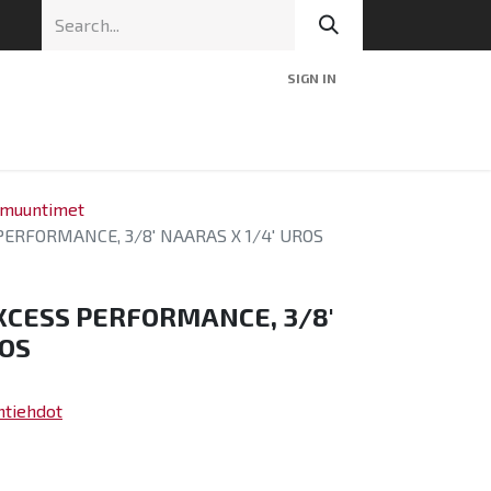
SIGN IN
nic
Tekninen tuki
Blog
Yhteys
a muuntimet
PERFORMANCE, 3/8' NAARAS X 1/4' UROS
XCESS PERFORMANCE, 3/8'
ROS
ntiehdot