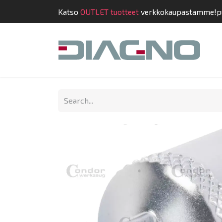
Katso
OUTLET tuotteet
verkkokaupastamme!
p
Shop