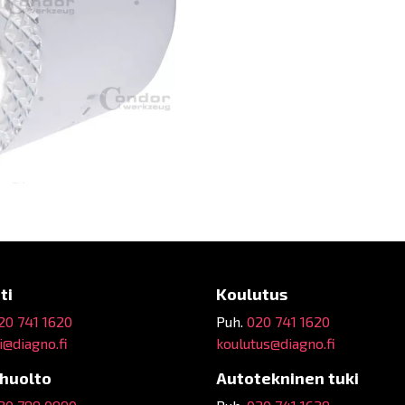
ti
Koulutus
20 741 1620
Puh.
020 741 1620
@diagno.fi
koulutus@diagno.fi
ehuolto
Autotekninen tuki