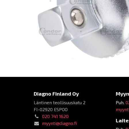
Diagno Finland Oy
Myyn
Läntinen teollisuuskatu 2
Puh.
0
FI-02920 ESPOO
myynti
020 741 1620
Lait
myynti@diagno.fi