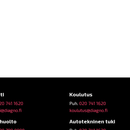
ti
Koulutus
20 741 1620
Puh.
020 741 1620
@diagno.fi
koulutus@diagno.fi
ehuolto
Autotekninen tuki