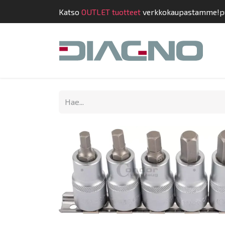
Katso
OUTLET tuotteet
verkkokaupastamme!
p
Kauppa
Suunnit