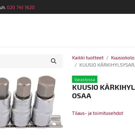
uh.
020 741 1620
telu
Koulutus
Laitehuolto
Dymatronic
Tek
Kaikki tuotteet
Kuusiokolo
KUUSIO KÄRKIHYLSYSARJ
Varastossa
KUUSIO KÄRKIHYL
OSAA
Tilaus- ja toimitusehdot