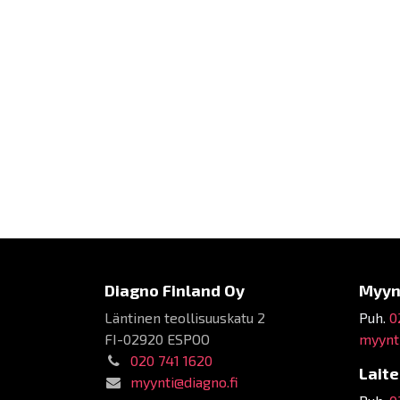
Diagno Finland Oy
Myyn
Läntinen teollisuuskatu 2
Puh.
0
FI-02920 ESPOO
myynti
020 741 1620
Lait
myynti@diagno.fi