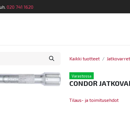
uh.
020 741 1620
telu
Koulutus
Laitehuolto
Dymatronic
Tek
Kaikki tuotteet
Jatkovarre
Varastossa
CONDOR JATKOVAR
Tilaus- ja toimitusehdot