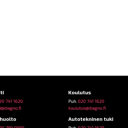
ti
Koulutus
20 741 1620
Puh.
020 741 1620
@diagno.fi
koulutus@diagno.fi
ehuolto
Autotekninen tuki
20 789 0990
Puh.
020 741 1629