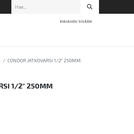
KIRJAUDU SISÄÄN
ninen tuki
Artikkelit
Yhteystiedot
t
CONDOR JATKOVARSI 1/2" 250MM
SI 1/2" 250MM