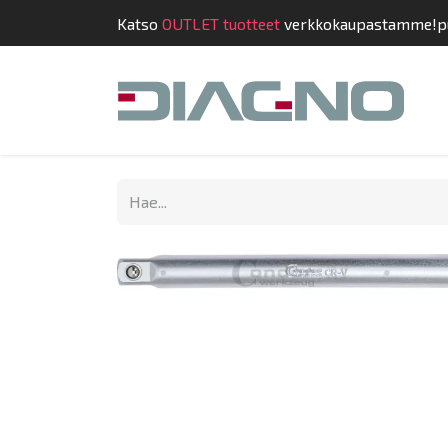
Katso
OUTLET tuotteet
verkkokaupastamme!
p
Kauppa
Suunnit