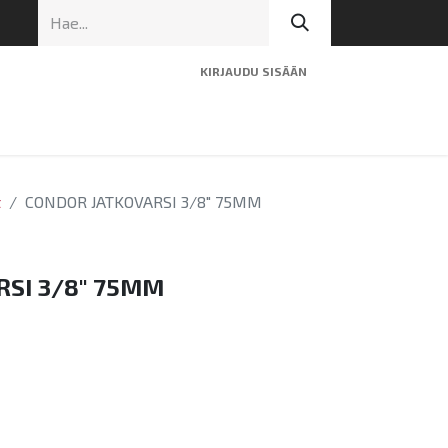
KIRJAUDU SISÄÄN
ninen tuki
Artikkelit
Yhteystiedot
t
CONDOR JATKOVARSI 3/8" 75MM
SI 3/8" 75MM