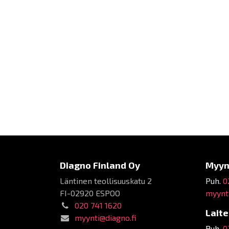
Diagno Finland Oy
Myyn
Läntinen teollisuuskatu 2
Puh.
0
FI-02920 ESPOO
myynti
020 741 1620
Lait
myynti@diagno.fi
Puh.
0