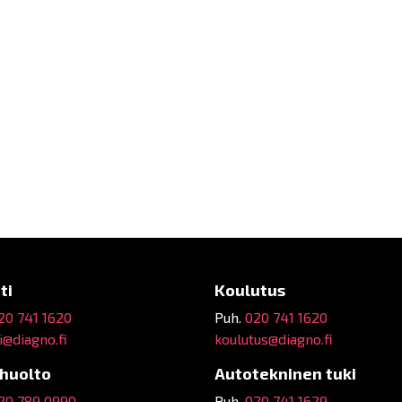
ti
Koulutus
20 741 1620
Puh.
020 741 1620
@diagno.fi
koulutus@diagno.fi
ehuolto
Autotekninen tuki
20 789 0990
Puh.
020 741 1629