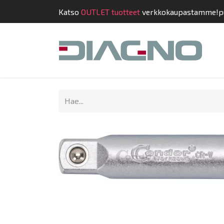
Katso
OUTLET tuotteet
verkkokaupastamme!
p
Kauppa
Suunnit