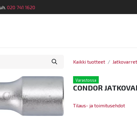
uh.
020 741 1620
telu
Koulutus
Laitehuolto
Dymatronic
Tek
Kaikki tuotteet
Jatkovarre
Varastossa
CONDOR JATKOVAR
Tilaus- ja toimitusehdot