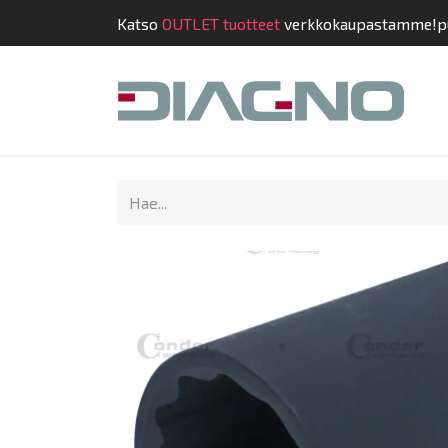
Katso
OUTLET tuotteet
verkkokaupastamme!
p
Kauppa
Suunnit