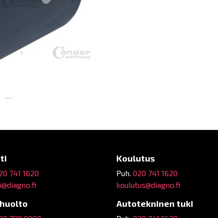
ti
Koulutus
20 741 1620
Puh.
020 741 1620
@diagno.fi
koulutus@diagno.fi
ehuolto
Autotekninen tuki