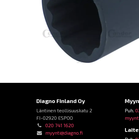
Diagno Finland Oy
Myyn
Läntinen teollisuuskatu 2
Puh.
0
FI-02920 ESPOO
myynti
020 741 1620
Lait
myynti@diagno.fi