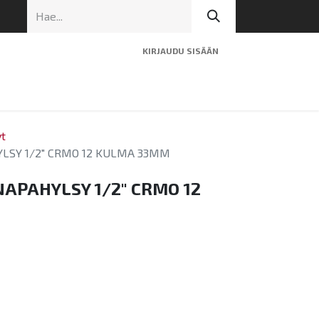
KIRJAUDU SISÄÄN
ninen tuki
Artikkelit
Yhteystiedot
t
SY 1/2" CRMO 12 KULMA 33MM
APAHYLSY 1/2" CRMO 12