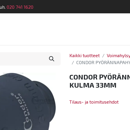
uh.
020 741 1620
telu
Koulutus
Laitehuolto
Dymatronic
Tek
Kaikki tuotteet
Voimahylsy
CONDOR PYÖRÄNNAPAHYL
CONDOR PYÖRÄNN
KULMA 33MM
Tilaus- ja toimitusehdot