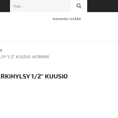
KIRJAUDU SISÄÄN
ninen tuki
Artikkelit
Yhteystiedot
t
SY 1/2" KUUSIO 4X78MM
KIHYLSY 1/2" KUUSIO