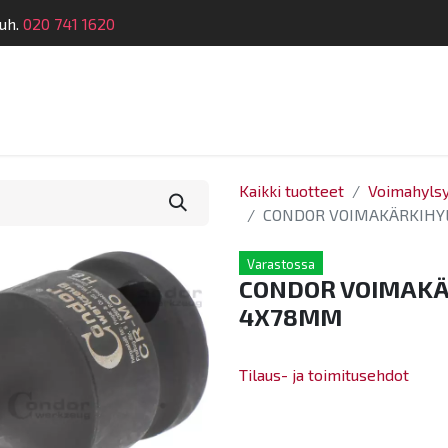
uh.
020 741 1620
telu
Koulutus
Laitehuolto
Dymatronic
Tek
Kaikki tuotteet
Voimahylsy
CONDOR VOIMAKÄRKIHYL
Varastossa
CONDOR VOIMAKÄR
4X78MM
Tilaus- ja toimitusehdot