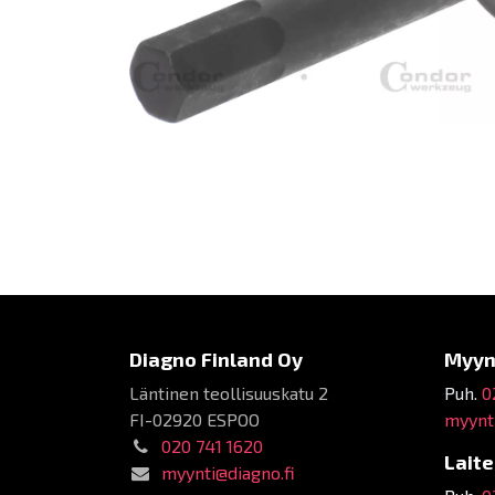
Diagno Finland Oy
Myyn
Läntinen teollisuuskatu 2
Puh.
0
FI-02920 ESPOO
myynti
020 741 1620
Lait
myynti@diagno.fi