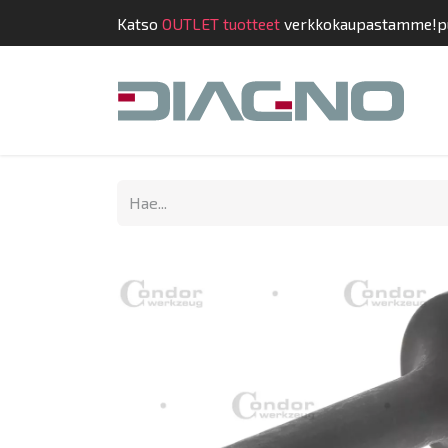
Katso
OUTLET tuotteet
verkkokaupastamme!
p
Kauppa
Suunnit