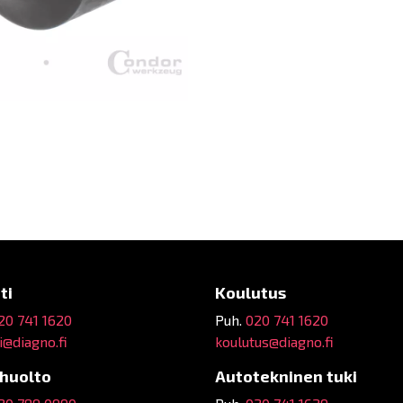
ti
Koulutus
20 741 1620
Puh.
020 741 1620
@diagno.fi
koulutus@diagno.fi
ehuolto
Autotekninen tuki