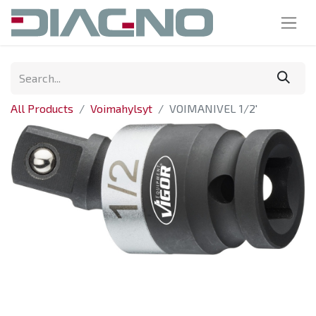
All Products
Voimahylsyt
VOIMANIVEL 1/2'