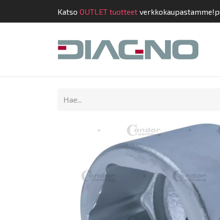
Katso
OUTLET tuotteet
verkkokaupastamme!
p
Kauppa
Suunnit