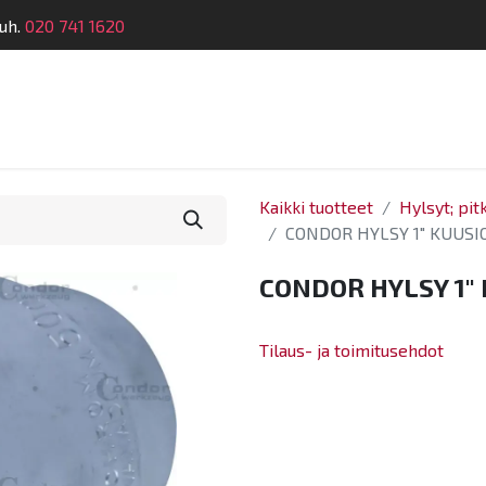
uh.
020 741 1620
telu
Koulutus
Laitehuolto
Dymatronic
Tek
Kaikki tuotteet
Hylsyt; pit
CONDOR HYLSY 1" KUUS
CONDOR HYLSY 1"
Tilaus- ja toimitusehdot