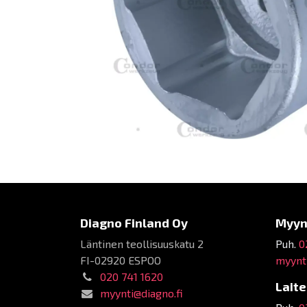
Diagno Finland Oy
Myyn
Läntinen teollisuuskatu 2
Puh.
0
FI-02920 ESPOO
myynti
020 741 1620
Lait
myynti@diagno.fi