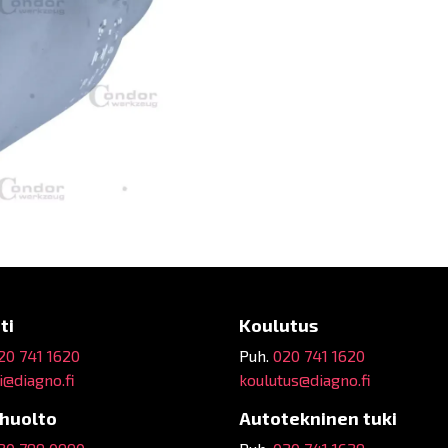
ti
Koulutus
20 741 1620
Puh.
020 741 1620
@diagno.fi
koulutus@diagno.fi
ehuolto
Autotekninen tuki