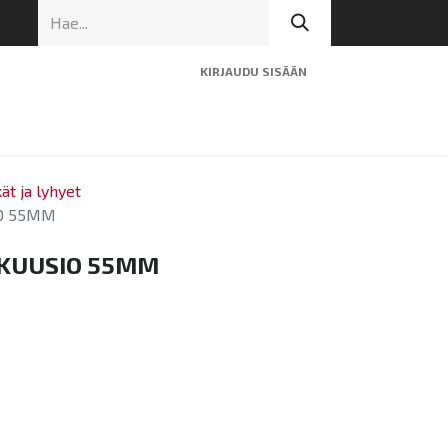
KIRJAUDU SISÄÄN
ninen tuki
Artikkelit
Yhteystiedot
kät ja lyhyet
IO 55MM
 KUUSIO 55MM