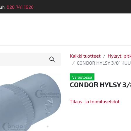
uh.
020 741 1620
telu
Koulutus
Laitehuolto
Dymatronic
Tek
Kaikki tuotteet
Hylsyt; pit
CONDOR HYLSY 3/8" KUU
Varastossa
CONDOR HYLSY 3/
Tilaus- ja toimitusehdot