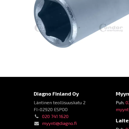
Diagno Finland Oy
Myyn
Läntinen teollisuuskatu 2
Puh.
0
FI-02920 ESPOO
myynti
020 741 1620
Lait
myynti@diagno.fi