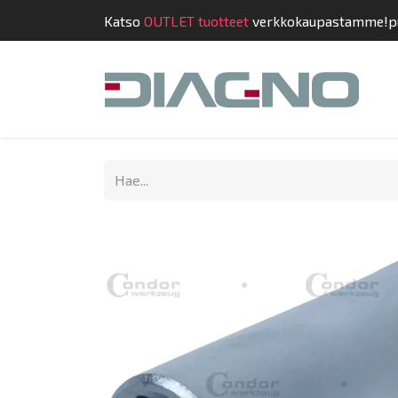
Katso
OUTLET tuotteet
verkkokaupastamme!
p
Kauppa
Suunnit