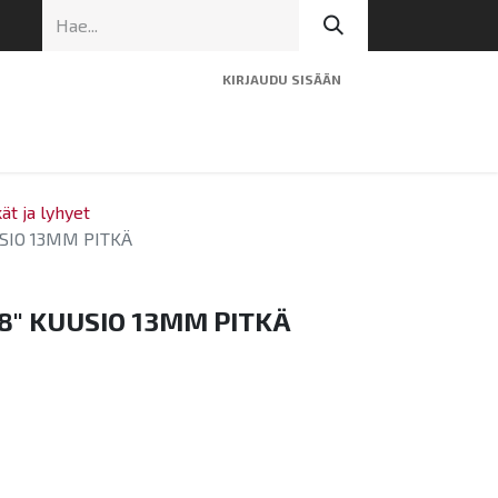
KIRJAUDU SISÄÄN
ninen tuki
Artikkelit
Yhteystiedot
kät ja lyhyet
SIO 13MM PITKÄ
8" KUUSIO 13MM PITKÄ