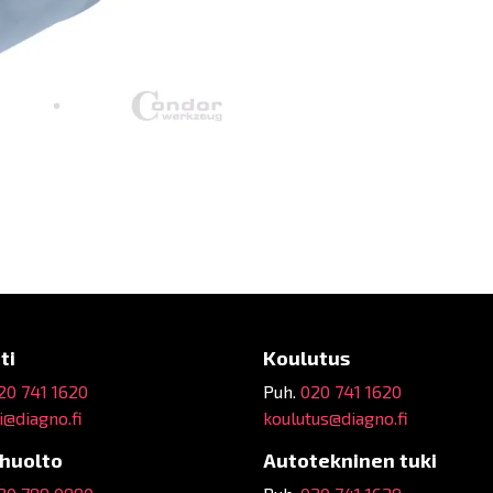
ti
Koulutus
20 741 1620
Puh.
020 741 1620
@diagno.fi
koulutus@diagno.fi
ehuolto
Autotekninen tuki