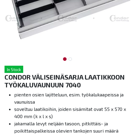
In Stock
CONDOR VÄLISEINÄSARJA LAATIKKOON
TYÖKALUVAUNUUN 7040
pienten osien lajitteluun, esim. työkalukaapeissa ja
vaunuissa
soveltuu laatikoihin, joiden sisämitat ovat 55 x 570 x
400 mm (k x l x s)
jakamalla levyt neljään tasoon, pitkittäis- ja
poikittaispalkeissa olevien tankojen suuri määrä