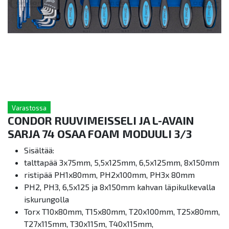
Varastossa
CONDOR RUUVIMEISSELI JA L-AVAIN
SARJA 74 OSAA FOAM MODUULI 3/3
Sisältää:
talttapää 3x75mm, 5,5x125mm, 6,5x125mm, 8x150mm
ristipää PH1x80mm, PH2x100mm, PH3x 80mm
PH2, PH3, 6,5x125 ja 8x150mm kahvan läpikulkevalla
iskurungolla
Torx T10x80mm, T15x80mm, T20x100mm, T25x80mm,
T27x115mm, T30x115m, T40x115mm,