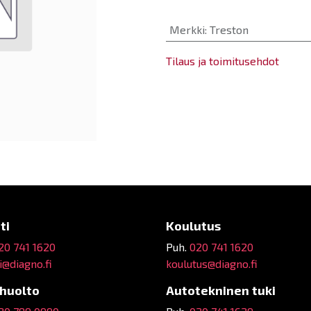
Merkki
:
Treston
Tilaus ja toimitusehdot
ti
Koulutus
20 741 1620
Puh.
020 741 1620
@diagno.fi
koulutus@diagno.fi
ehuolto
Autotekninen tuki