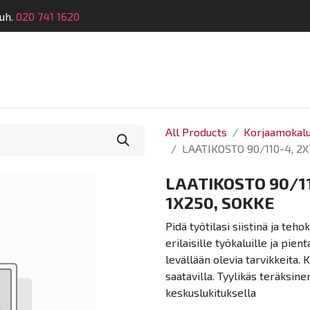
uh.
020 741 1620
Suunnittelu
Koulutus
Laitehuolto
Dymatro
All Products
Korjaamokalu
LAATIKOSTO 90/110-4, 2X
LAATIKOSTO 90/11
1X250, SOKKE
Pidä työtilasi siistinä ja teh
erilaisille työkaluille ja pien
levällään olevia tarvikkeita. 
saatavilla. Tyylikäs teräksine
keskuslukituksella