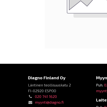
Diagno Finland Oy
Myyn
Läntinen teollisuuskatu 2
Puh.
0
FI-02920 ESPOO
myynti
020 741 1620
Lait
myynti@diagno.fi