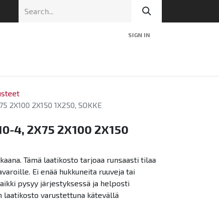
SIGN IN
nic
Tekninen tuki
Blog
Yhteys
steet
75 2X100 2X150 1X250, SOKKE
0-4, 2X75 2X100 2X150
okkaana. Tämä laatikosto tarjoaa runsaasti tilaa
tavaroille. Ei enää hukkuneita ruuveja tai
Kaikki pysyy järjestyksessä ja helposti
n laatikosto varustettuna kätevällä