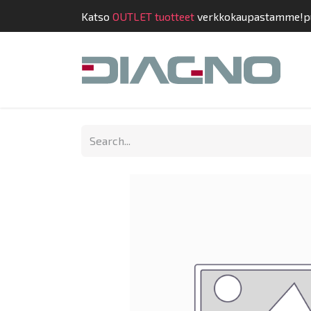
Katso
OUTLET tuotteet
verkkokaupastamme!
p
Shop