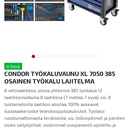
In Stock
CONDOR TYÖKALUVAUNU XL 7050 385
OSAINEN TYÖKALU LAJITELMA
8 vetolaatikkoa, joissa yhteensä 385 työkalua 12
laatikkomoduulia 8 laatikkoa (7 matala, 1 syvä), sis. 8
luistamatonta laatikon alustaa, 100% aukeavat
kuulalaakeroidut teleskooppiliukukiskot. Työtaso
ruostumattomasta teräksestä, sis. tölkinpitimet ja pienten
osien säilytystilat, molemmat sivupaneelit upotettu ja