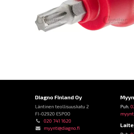
Diagno Finland Oy
Myyn
Läntinen teollisuuskatu 2
Puh.
0
FI-02920 ESPOO
myynti
020 741 1620
Lait
myynti@diagno.fi