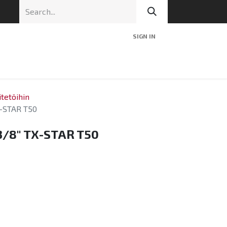
SIGN IN
nic
Tekninen tuki
Blog
Yhteys
itetöihin
-STAR T50
/8" TX-STAR T50