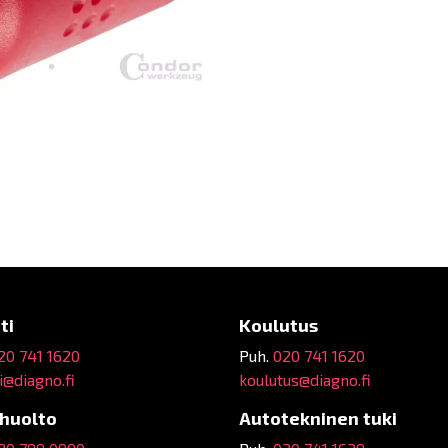
ti
Koulutus
20 741 1620
Puh.
020 741 1620
@diagno.fi
koulutus@diagno.fi
ehuolto
Autotekninen tuki