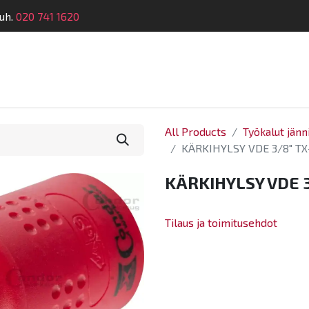
uh.
020 741 1620
Suunnittelu
Koulutus
Laitehuolto
Dymatro
All Products
Työkalut jänn
KÄRKIHYLSY VDE 3/8" TX
KÄRKIHYLSY VDE 3
Tilaus ja toimitusehdot