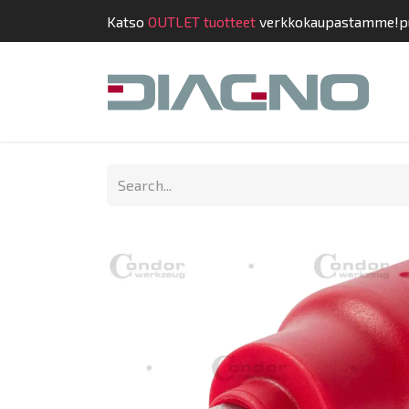
Katso
OUTLET tuotteet
verkkokaupastamme!
p
Shop