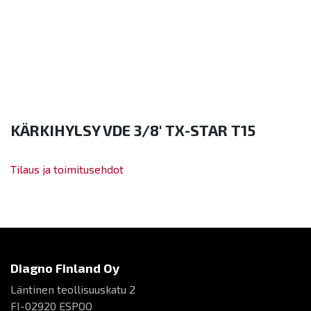
KÄRKIHYLSY VDE 3/8' TX-STAR T15
Tilaus ja toimitusehdot
Diagno Finland Oy
Läntinen teollisuuskatu 2
FI-02920 ESPOO