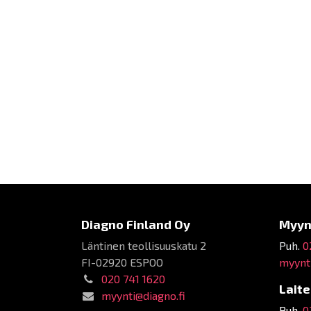
Diagno Finland Oy
Myyn
Läntinen teollisuuskatu 2
Puh.
0
FI-02920 ESPOO
myynti
020 741 1620
Lait
myynti@diagno.fi
Puh.
0