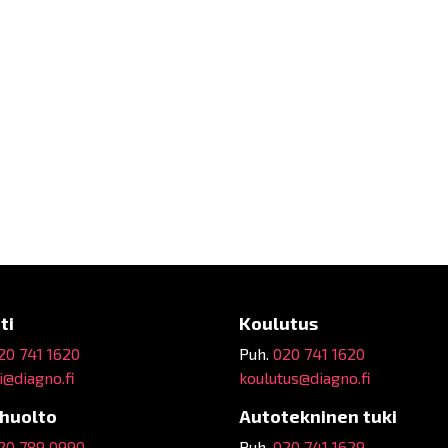
ti
Koulutus
20 741 1620
Puh.
020 741 1620
@diagno.fi
koulutus@diagno.fi
ehuolto
Autotekninen tuki
20 789 0990
Puh.
020 741 1629