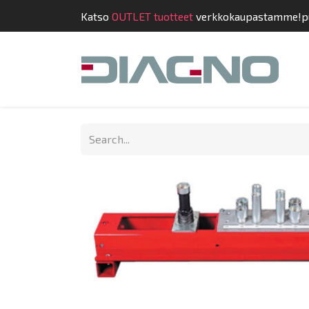
Katso
OUTLET tuotteet
verkkokaupastamme!
p
Shop