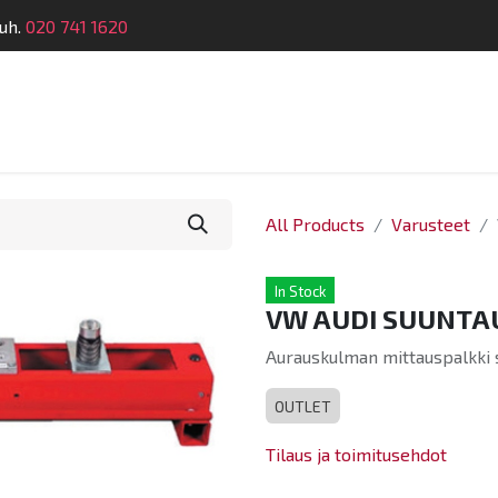
uh.
020 741 1620
Suunnittelu
Koulutus
Laitehuolto
Dymatro
All Products
Varusteet
In Stock
VW AUDI SUUNTA
Aurauskulman mittauspalkki 
OUTLET
Tilaus ja toimitusehdot