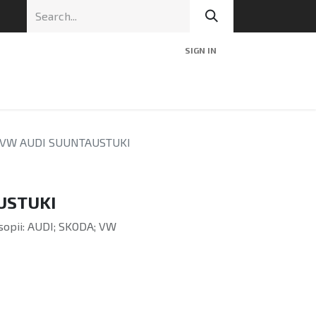
SIGN IN
nic
Tekninen tuki
Blog
Yhteys
VW AUDI SUUNTAUSTUKI
USTUKI
sopii: AUDI; SKODA; VW