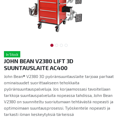
In Stock
JOHN BEAN V2380 LIFT 3D
SUUNTAUSLAITE AC400
John Bean® V2380 3D pyöränsuuntauslaite tarjoaa parhaat
ominaisuudet suorittaakseen tehokkaita
pyöränsuuntauspalveluja. Jos korjaamossasi tavoitellaan
tarkkoja suuntauspalveluita nopeassa tahdissa, John Bean
V2380 on suunniteltu suoriutumaan tehtävästä nopeasti ja
optimoimaan suuntausprosessi. Työskentele nopeasti ja
tarkasti ilman keskeytyksiä tärkeissä