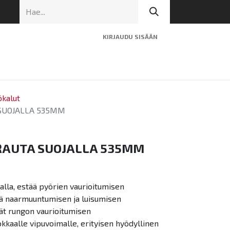
KIRJAUDU SISÄÄN
ninen tuki
Artikkelit
Yhteystiedot
kalut
SUOJALLA 535MM
AUTA SUOJALLA 535MM
alla, estää pyörien vaurioitumisen
ää naarmuuntumisen ja luisumisen
ät rungon vaurioitumisen
okkaalle vipuvoimalle, erityisen hyödyllinen