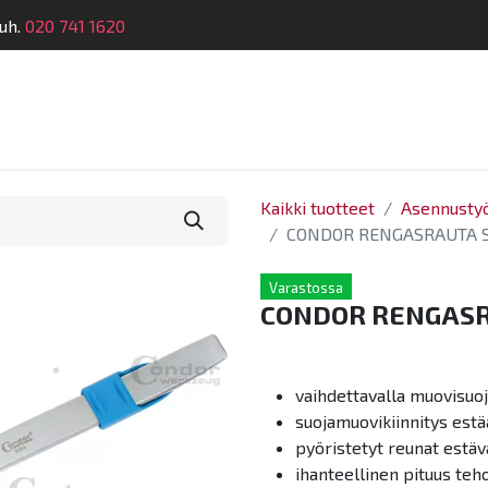
uh.
020 741 1620
telu
Koulutus
Laitehuolto
Dymatronic
Tek
Kaikki tuotteet
Asennustyö
CONDOR RENGASRAUTA 
Varastossa
CONDOR RENGASR
vaihdettavalla muovisuoj
suojamuovikiinnitys est
pyöristetyt reunat estäv
ihanteellinen pituus teh