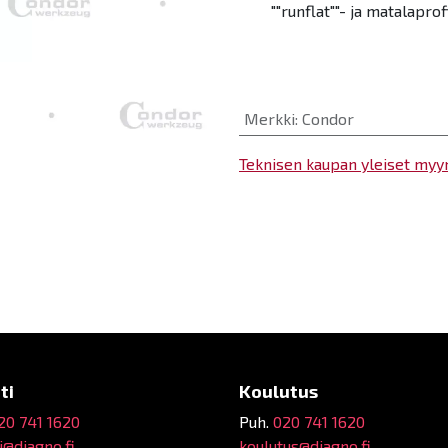
""runflat""- ja matalaprofi
Merkki
:
Condor
Teknisen kaupan yleiset myy
ti
Koulutus
20 741 1620
Puh.
020 741 1620
@diagno.fi
koulutus@diagno.fi