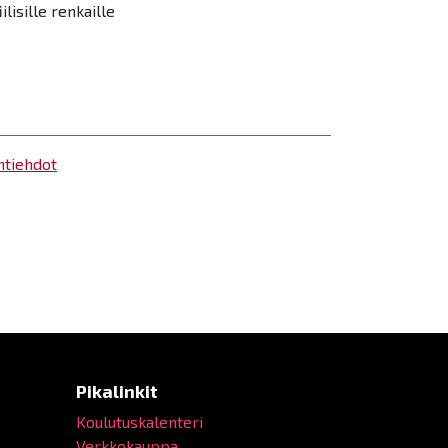
ilisille renkaille
ntiehdot
Pikalinkit
Koulutuskalenteri
Verkkokauppa