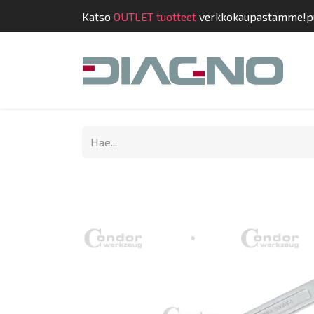
Katso
OUTLET tuotteet
verkkokaupastamme!
p
Kauppa
Suunnit