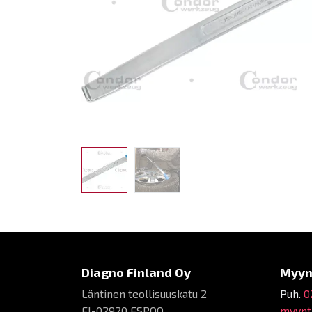
Diagno Finland Oy
Myyn
Läntinen teollisuuskatu 2
Puh.
0
FI-02920 ESPOO
myynti