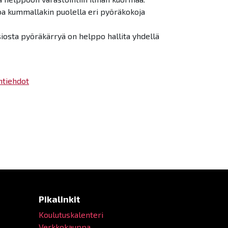
oa kummallakin puolella eri pyöräkokoja
osta pyöräkärryä on helppo hallita yhdellä
ntiehdot
Pikalinkit
Koulutuskalenteri
Verkkokauppa