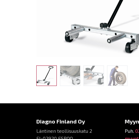
Diagno Finland Oy
Myyn
Läntinen teollisuuskatu 2
Puh.
0
FI-02920 ESPOO
myynti