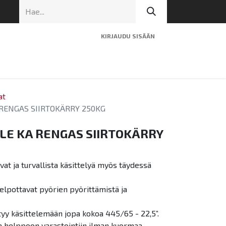
KIRJAUDU SISÄÄN
ninen tuki
Artikkelit
Yhteystiedot
at
RENGAS SIIRTOKÄRRY 250KG
LE KA RENGAS SIIRTOKÄRRY
at ja turvallista käsittelyä myös täydessä
helpottavat pyörien pyörittämistä ja
tyy käsittelemään jopa kokoa 445/65 - 22,5”.
ja helppoon varastointiin ilman kuormaa.