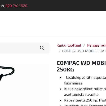
uh.
020 741 1620
telu
Koulutus
Laitehuolto
Dymatronic
Tek
Kaikki tuotteet
Rengasrad
COMPAC WD MOBILE KA 
COMPAC WD MOBI
250KG
Lisätukipyörät helpottav
kuormassa.
Kuulalaakeroidut rullat 
asettamista navoille.
Kapasiteetti 250 kg. Pys
Jousitettu tuki nopeaan 