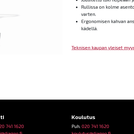
Rullissa on kolme asent
varten.
Ergonomisen kahvan ansi
kädellä.
Teknisen kaupan yleiset myy
ti
Koulutus
20 741 1620
Puh.
020 741 1620
@diagno.fi
koulutus@diagno.fi