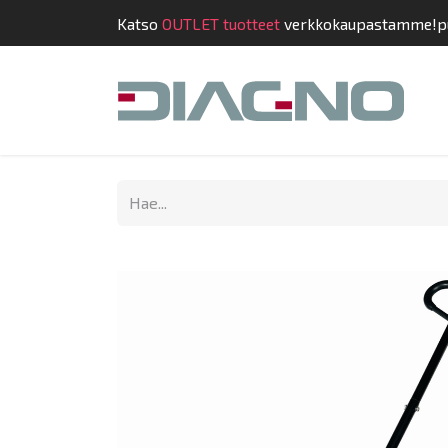
Katso
OUTLET tuotteet
verkkokaupastamme!
p
Kauppa
Suunnit